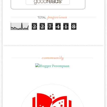
pageviews
TOTAL
2
2
7
4
1
8
community