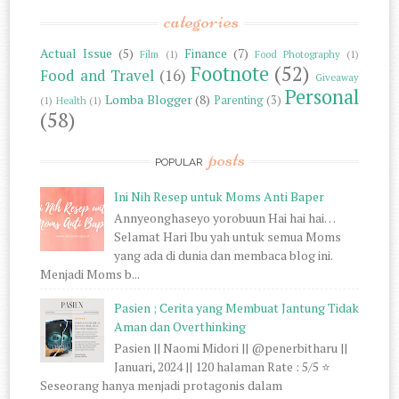
categories
Actual Issue
(5)
Finance
(7)
Film
(1)
Food Photography
(1)
Footnote
(52)
Food and Travel
(16)
Giveaway
Personal
Lomba Blogger
(8)
Parenting
(3)
(1)
Health
(1)
(58)
posts
POPULAR
Ini Nih Resep untuk Moms Anti Baper
Annyeonghaseyo yorobuun Hai hai hai…
Selamat Hari Ibu yah untuk semua Moms
yang ada di dunia dan membaca blog ini.
Menjadi Moms b...
Pasien ; Cerita yang Membuat Jantung Tidak
Aman dan Overthinking
Pasien || Naomi Midori || @penerbitharu ||
Januari, 2024 || 120 halaman Rate : 5/5 ⭐
Seseorang hanya menjadi protagonis dalam