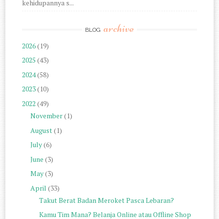
kehidupannya s...
archive
BLOG
2026
(19)
2025
(43)
2024
(58)
2023
(10)
2022
(49)
November
(1)
August
(1)
July
(6)
June
(3)
May
(3)
April
(33)
Takut Berat Badan Meroket Pasca Lebaran?
Kamu Tim Mana? Belanja Online atau Offline Shop