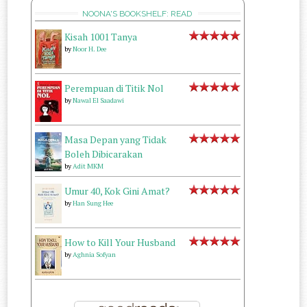
NOONA'S BOOKSHELF: READ
Kisah 1001 Tanya
by
Noor H. Dee
Perempuan di Titik Nol
by
Nawal El Saadawi
Masa Depan yang Tidak
Boleh Dibicarakan
by
Adit MKM
Umur 40, Kok Gini Amat?
by
Han Sung Hee
How to Kill Your Husband
by
Aghnia Sofyan