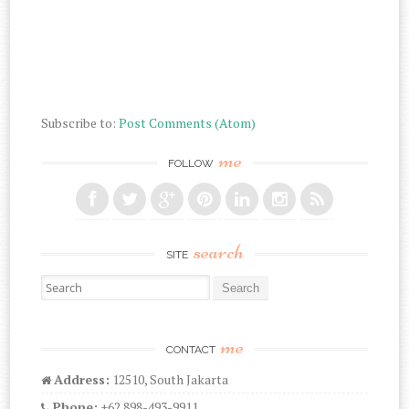
Subscribe to:
Post Comments (Atom)
me
FOLLOW
search
SITE
Search for:
me
CONTACT
Address:
12510, South Jakarta
Phone:
+62 898-493-9911