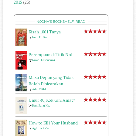
2015
(23)
NOONA'S BOOKSHELF: READ
Kisah 1001 Tanya
by
Noor H. Dee
Perempuan di Titik Nol
by
Nawal El Saadawi
Masa Depan yang Tidak
Boleh Dibicarakan
by
Adit MKM
Umur 40, Kok Gini Amat?
by
Han Sung Hee
How to Kill Your Husband
by
Aghnia Sofyan