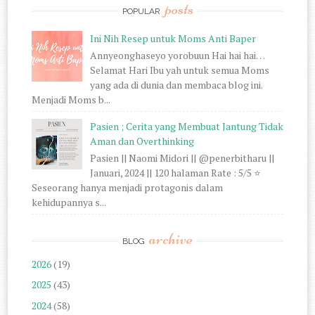
posts
POPULAR
Ini Nih Resep untuk Moms Anti Baper
Annyeonghaseyo yorobuun Hai hai hai…
Selamat Hari Ibu yah untuk semua Moms
yang ada di dunia dan membaca blog ini.
Menjadi Moms b...
Pasien ; Cerita yang Membuat Jantung Tidak
Aman dan Overthinking
Pasien || Naomi Midori || @penerbitharu ||
Januari, 2024 || 120 halaman Rate : 5/5 ⭐
Seseorang hanya menjadi protagonis dalam
kehidupannya s...
archive
BLOG
2026
(19)
2025
(43)
2024
(58)