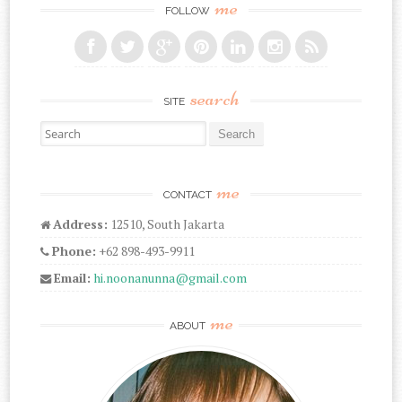
me
FOLLOW
search
SITE
Search for:
me
CONTACT
Address:
12510, South Jakarta
Phone:
+62 898-493-9911
Email:
hi.noonanunna@gmail.com
me
ABOUT