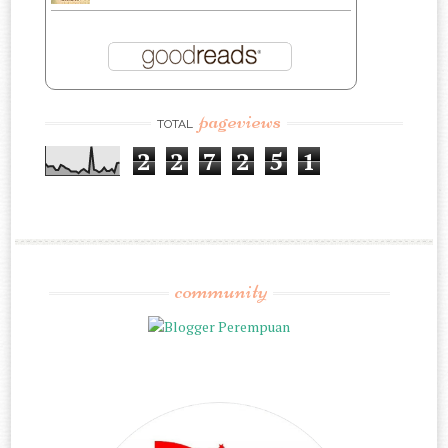
pageviews
TOTAL
2
2
7
2
5
1
community