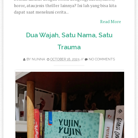
horor, atau jenis thriller lainnya? Ini lah yang bisa kita
dapat saat menekuni cerita...
Read More
Dua Wajah, Satu Nama, Satu
Trauma
BY
NUNNA
OCTOBER 18, 2025
//
NO COMMENTS