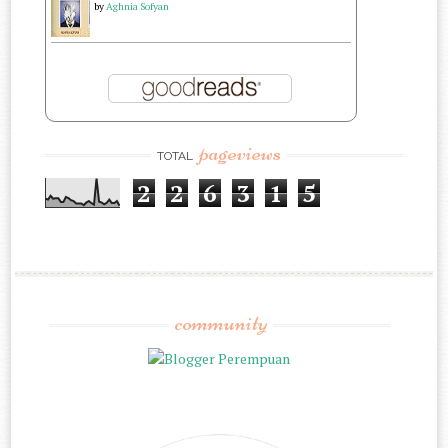
by
Aghnia Sofyan
pageviews
TOTAL
2
2
6
3
1
5
community