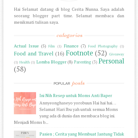
Hai Selamat datang di blog Cerita Nunna. Saya adalah
seorang blogger part time. Selamat membaca dan
menikmati tulisan saya.
categories
Actual Issue
(5)
Finance
(7)
Film
(1)
Food Photography
(1)
Footnote
(52)
Food and Travel
(16)
Giveaway
Personal
Lomba Blogger
(8)
Parenting
(3)
(1)
Health
(1)
(58)
posts
POPULAR
Ini Nih Resep untuk Moms Anti Baper
Annyeonghaseyo yorobuun Hai hai hai…
Selamat Hari Ibu yah untuk semua Moms
yang ada di dunia dan membaca blog ini.
Menjadi Moms b...
Pasien ; Cerita yang Membuat Jantung Tidak