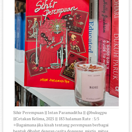
Sihir Perempuan || Intan Paramaditha || @bukugpu
||Cetakan Kelima, 2025 || 183 halaman Rate : 5/5
⭐Bagaimana jika kisah tentang perempuan berbagai
bentuk dibalut dengan cerita dongeng, mistis, mitos,