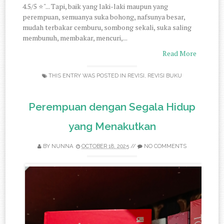
4.5/5 ⭐"... Tapi, baik yang laki-laki maupun yang
perempuan, semuanya suka bohong, nafsunya besar,
mudah terbakar cemburu, sombong sekali, suka saling
membunuh, membakar, mencuri,...
Read More
THIS ENTRY WAS POSTED IN
REVISI
,
REVISI BUKU
Perempuan dengan Segala Hidup
yang Menakutkan
BY
NUNNA
OCTOBER 18, 2025
//
NO COMMENTS