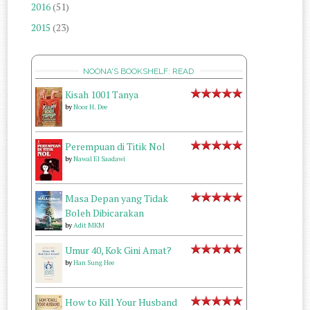
2016
(51)
2015
(23)
NOONA'S BOOKSHELF: READ
Kisah 1001 Tanya
by
Noor H. Dee
Perempuan di Titik Nol
by
Nawal El Saadawi
Masa Depan yang Tidak
Boleh Dibicarakan
by
Adit MKM
Umur 40, Kok Gini Amat?
by
Han Sung Hee
How to Kill Your Husband