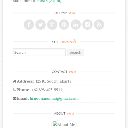
Subscribe to:
Posts (Atom)
me
FOLLOW
search
SITE
Search for:
me
CONTACT
Address:
12510, South Jakarta
Phone:
+62 898-493-9911
Email:
hi.noonanunna@gmail.com
me
ABOUT