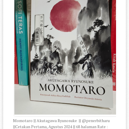
Momotaro || Akutagawa Ryunosuke || @penerbitharu
||Cetakan Pertama, Agustus 2024 || 68 halaman Rate :