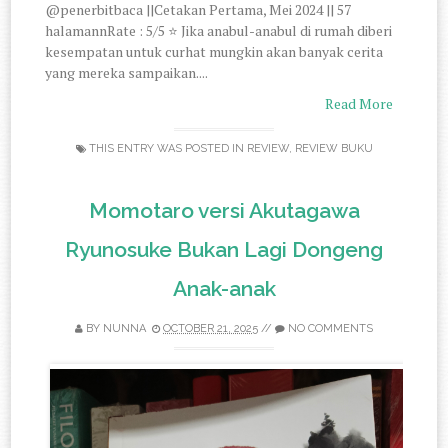
@penerbitbaca ||Cetakan Pertama, Mei 2024 || 57
halamannRate : 5/5 ⭐ Jika anabul-anabul di rumah diberi
kesempatan untuk curhat mungkin akan banyak cerita
yang mereka sampaikan....
Read More
THIS ENTRY WAS POSTED IN
REVIEW
,
REVIEW BUKU
Momotaro versi Akutagawa
Ryunosuke Bukan Lagi Dongeng
Anak-anak
BY
NUNNA
OCTOBER 21, 2025
//
NO COMMENTS