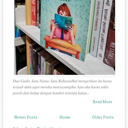
𝐷𝑢𝑎 𝐺𝑎𝑑𝑖𝑠. 𝑆𝑎𝑡𝑢 𝑁𝑎𝑚𝑎. 𝑆𝑎𝑡𝑢 𝑅𝑎ℎ𝑎𝑠𝑖𝑎𝐻𝑎𝑙 𝑚𝑒𝑛𝑔𝑒𝑟𝑖𝑘𝑎𝑛 𝑖𝑡𝑢 ℎ𝑎𝑟𝑢𝑠
𝑡𝑒𝑟𝑗𝑎𝑑𝑖 𝑑𝑢𝑙𝑢 𝑎𝑔𝑎𝑟 𝑚𝑒𝑟𝑒𝑘𝑎 𝑚𝑒𝑛𝑦𝑎𝑦𝑎𝑛𝑔𝑖𝑘𝑢. 𝐴𝑝𝑎 𝑎𝑘𝑢 ℎ𝑎𝑟𝑢𝑠 𝑠𝑎𝑘𝑖𝑡
𝑝𝑎𝑟𝑎ℎ 𝑑𝑎𝑛 ℎ𝑖𝑑𝑢𝑝 𝑑𝑒𝑛𝑔𝑎𝑛 𝑘𝑜𝑛𝑑𝑖𝑠𝑖 𝑡𝑒𝑟𝑡𝑒𝑛𝑡𝑢 𝑘𝑎𝑙𝑎𝑢...
Read More
Newer Posts
Home
Older Posts