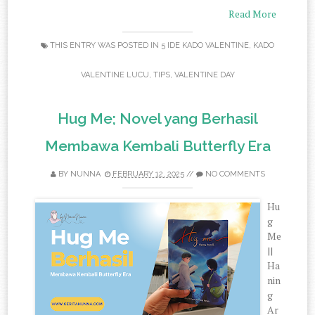
Read More
THIS ENTRY WAS POSTED IN
5 IDE KADO VALENTINE
,
KADO
VALENTINE LUCU
,
TIPS
,
VALENTINE DAY
Hug Me; Novel yang Berhasil
Membawa Kembali Butterfly Era
BY
NUNNA
FEBRUARY 12, 2025
//
NO COMMENTS
Hu
g
Me
||
Ha
nin
g
Ar