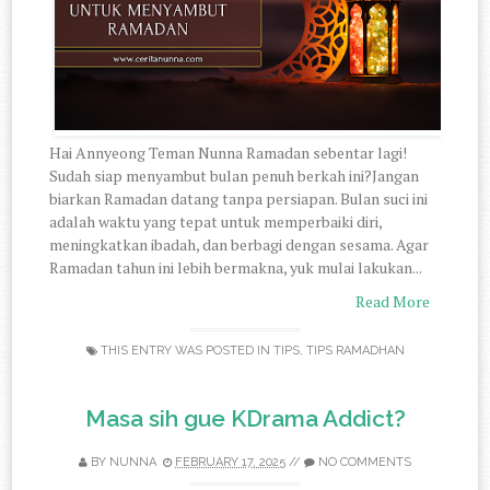
Hai Annyeong Teman Nunna Ramadan sebentar lagi!
Sudah siap menyambut bulan penuh berkah ini?Jangan
biarkan Ramadan datang tanpa persiapan. Bulan suci ini
adalah waktu yang tepat untuk memperbaiki diri,
meningkatkan ibadah, dan berbagi dengan sesama. Agar
Ramadan tahun ini lebih bermakna, yuk mulai lakukan...
Read More
THIS ENTRY WAS POSTED IN
TIPS
,
TIPS RAMADHAN
Masa sih gue KDrama Addict?
BY
NUNNA
FEBRUARY 17, 2025
//
NO COMMENTS