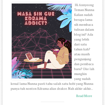
Hi Annyeong
Teman Nunna
Kalian sudah
berapa lama
sih membaca
tulisan dalam
blog ini? Ada
yang lebih
dari satu
tahun kah?
atau masih
pengunjung
dan pembaca
baru? Oke lah
mungkin
yang sudah
kenal lama Nunna pasti tahu salah satu hobi yang Nunna
punya tuh nonton Kdrama alias drakor. Nah akhir-akhir...
Read More