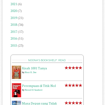
2021
(6)
2020
(7)
2019
(21)
2018
(34)
2017
(17)
2016
(51)
2015
(23)
NOONA'S BOOKSHELF: READ
Kisah 1001 Tanya
by
Noor H. Dee
Perempuan di Titik Nol
by
Nawal El Saadawi
Masa Depan yang Tidak