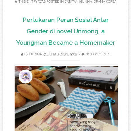
THIS ENTRY WAS POSTED IN
CATATAN NUNNA
,
DRAMA KOREA
Pertukaran Peran Sosial Antar
Gender di novel Unmong, a
Youngman Became a Homemaker
BY
NUNNA
FEBRUARY 16, 2025
//
NO COMMENTS