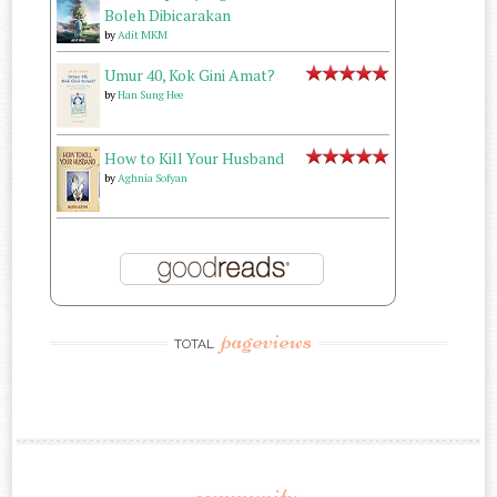
Boleh Dibicarakan
by
Adit MKM
Umur 40, Kok Gini Amat?
by
Han Sung Hee
How to Kill Your Husband
by
Aghnia Sofyan
pageviews
TOTAL
community