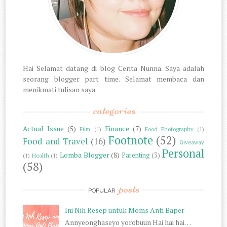
Hai Selamat datang di blog Cerita Nunna. Saya adalah
seorang blogger part time. Selamat membaca dan
menikmati tulisan saya.
categories
Actual Issue
(5)
Finance
(7)
Film
(1)
Food Photography
(1)
Footnote
(52)
Food and Travel
(16)
Giveaway
Personal
Lomba Blogger
(8)
Parenting
(3)
(1)
Health
(1)
(58)
posts
POPULAR
Ini Nih Resep untuk Moms Anti Baper
Annyeonghaseyo yorobuun Hai hai hai…