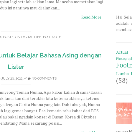
mpian lagi setelah sekian lama. Mencoba memetakan lagi
idup ini nantinya mau dijalankan...
Hai Sela
Read More
adalah 
membaca 
S POSTED IN
DIGITAL LIFE
,
FOOTNOTE
Actual 
untuk Belajar Bahasa Asing dengan
Photograp
Foot
Lister
Lomba 
(58)
JULY 29, 2022
//
NO COMMENTS
nnyeong Teman Nunna, Apa kabar kalian di sana?Kaaan
ak lama kan dari terakhir kita ketemu akhirnya ketemu
agi dengan Cerita Nunna yang lain. Duh tahu gak, Nunna
uh lagi gemes banget. Pas kemarin tahu kabar dari BTS
alau bakal ngadain konser di Busan, Korea di Oktober
endatang. Mana sekarang posisi...
semua M