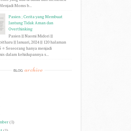
. Menjadi Moms b...
Pasien ; Cerita yang Membuat
Jantung Tidak Aman dan
Overthinking
Pasien || Naomi Midori ||
tharu || Januari, 2024 || 120 halaman
/5 ⭐ Seseorang hanya menjadi
is dalam kehidupannya s...
archive
BLOG
)
)
)
)
)
mber
(1)
st
(1)