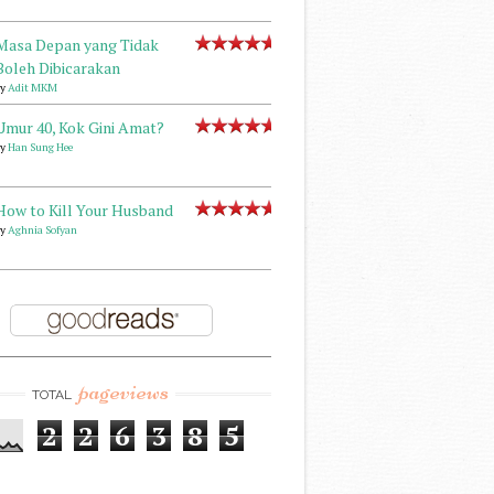
Masa Depan yang Tidak
Boleh Dibicarakan
by
Adit MKM
Umur 40, Kok Gini Amat?
by
Han Sung Hee
How to Kill Your Husband
by
Aghnia Sofyan
pageviews
TOTAL
2
2
6
3
8
5