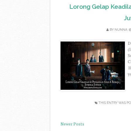
Lorong Gelap Keadila
Ju
BY
NUNNA
D
(
S
C
1
y
THIS ENTRY WAS PO
Newer Posts