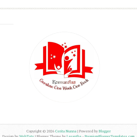
Copyright ©
2026
Cerita Nunna
| Powered by
Blogger
Design by
WebTuts
| Blogger Theme by
Lasantha
-
PremiumBloggerTemplates.com