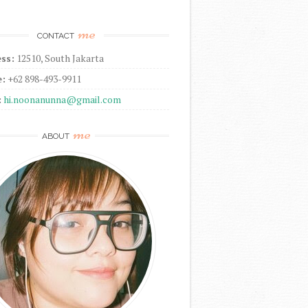
me
CONTACT
ss:
12510, South Jakarta
:
+62 898-493-9911
:
hi.noonanunna@gmail.com
me
ABOUT