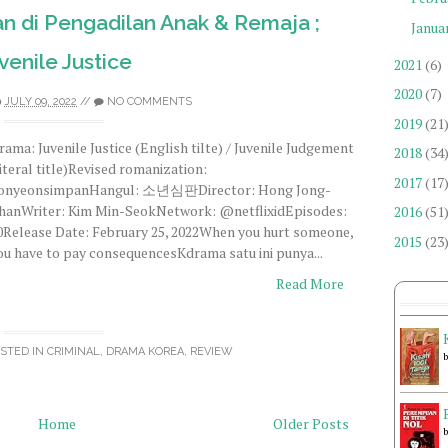
n di Pengadilan Anak & Remaja ;
Janua
venile Justice
2021
(6)
2020
(7)
JULY 09, 2022
//
NO COMMENTS
2019
(21
rama: Juvenile Justice (English tilte) / Juvenile Judgement
2018
(34
literal title)Revised romanization:
2017
(17
onyeonsimpanHangul: 소년심판Director: Hong Jong-
hanWriter: Kim Min-SeokNetwork: @netflixidEpisodes:
2016
(51
0Release Date: February 25, 2022When you hurt someone,
2015
(23
ou have to pay consequencesKdrama satu ini punya...
Read More
STED IN
CRIMINAL
,
DRAMA KOREA
,
REVIEW
Home
Older Posts