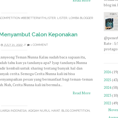
Read More
blog ini
GCOMPETITION #BEBETTERWITHLISTER
,
LISTER
,
LOMBA BLOGGER
k Menyambut Calon Keponakan
@penerbi
Rate : 5
JULY 21, 2022
//
1 COMMENT
protagon
nnyeong Teman Nunna Kalau sudah baca sapaan itu,
udah tahu kan ya tandanya apa? Iyap tandanya Nunna
adir kembali untuk sharing tentang banyak hal dan
2026
(19
anyak cerita. Semoga Cerita Nunna kali ini bisa
enyampaikan pesan yang bermanfaat bagi teman-teman
2025
(43
ah. Nah, Cerita Nunna kali ini bermula...
2024
(58
Read More
2023
(10
2022
(49
Nove
LUARGA INDONESIA
,
AQIQAH NURUL HAYAT
,
BLOG COMPETITION
,
Augu