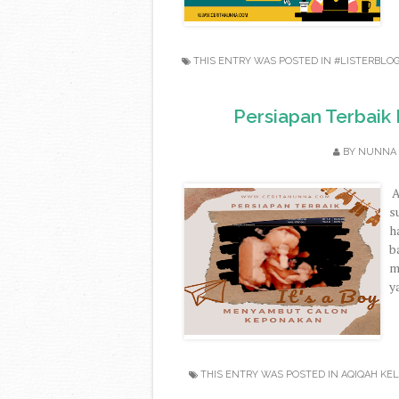
THIS ENTRY WAS POSTED IN
#LISTERBLO
Persiapan Terbai
BY
NUNNA
A
s
h
b
m
y
THIS ENTRY WAS POSTED IN
AQIQAH KE