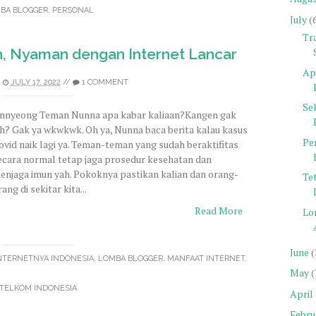
BA BLOGGER
,
PERSONAL
July
(
Tra
, Nyaman dengan Internet Lancar
Ap
JULY 17, 2022
//
1 COMMENT
Se
nnyeong Teman Nunna apa kabar kaliaan?Kangen gak
ih? Gak ya wkwkwk. Oh ya, Nunna baca berita kalau kasus
Pe
ovid naik lagi ya. Teman-teman yang sudah beraktifitas
ecara normal tetap jaga prosedur kesehatan dan
enjaga imun yah. Pokoknya pastikan kalian dan orang-
Te
rang di sekitar kita...
Read More
Lo
June
(
NTERNETNYA INDONESIA
,
LOMBA BLOGGER
,
MANFAAT INTERNET
,
May
(
TELKOM INDONESIA
April
Febru