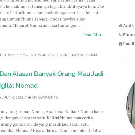
ehehe maklum sel rajinnya lagi akti-aktifnya ya bun. Oke
ali ini CeritaNunna akan hadir dengan cerita salah satu
engalaman Nunna sebagai trader newbie alias
emula. Menurut Nunna ada dua tantangan...
Addre
Phone
Read More
Email
IT
,
TRADER PEMULA
,
TRADING FOR LIVING
,
TRADING SAHAM
 Dan Alasan Banyak Orang Mau Jadi
igital Nomad
JULY 30, 2022
//
NO COMMENTS
nnyeong Teman Nunna, Apa kabar kalian? Nunna hadir
agi dengan cerita terbaru. Kali ini Nunna mau cerita
entang gambaran ide yang masuk jadi salah satu
reamlist Nunna. Ah iya akhirnya Nunna membuat daftar