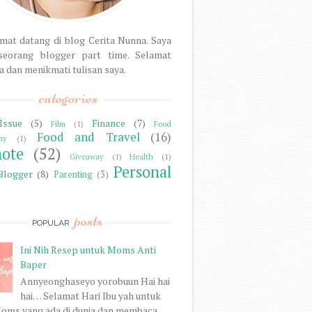
mat datang di blog Cerita Nunna. Saya
seorang blogger part time. Selamat
dan menikmati tulisan saya.
categories
Issue
(5)
Finance
(7)
Film
(1)
Food
Food and Travel
(16)
hy
(1)
note
(52)
Giveaway
(1)
Health
(1)
Personal
Blogger
(8)
Parenting
(3)
posts
POPULAR
Ini Nih Resep untuk Moms Anti
Baper
Annyeonghaseyo yorobuun Hai hai
hai… Selamat Hari Ibu yah untuk
oms yang ada di dunia dan membaca