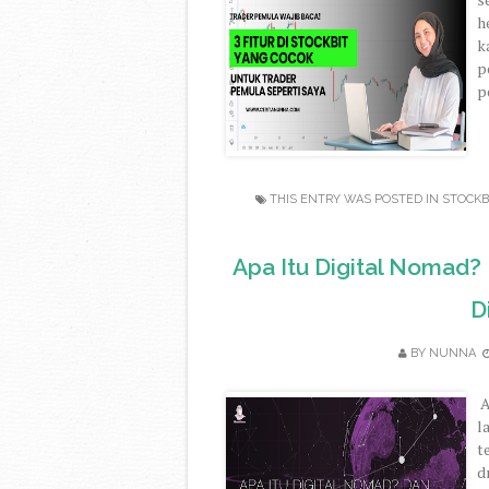
h
k
p
p
THIS ENTRY WAS POSTED IN
STOCKB
Apa Itu Digital Nomad?
D
BY
NUNNA
A
l
t
d