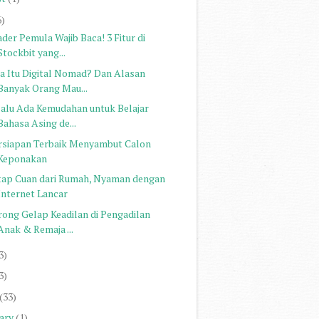
6)
der Pemula Wajib Baca! 3 Fitur di
Stockbit yang...
a Itu Digital Nomad? Dan Alasan
Banyak Orang Mau...
lalu Ada Kemudahan untuk Belajar
Bahasa Asing de...
rsiapan Terbaik Menyambut Calon
Keponakan
tap Cuan dari Rumah, Nyaman dengan
Internet Lancar
rong Gelap Keadilan di Pengadilan
Anak & Remaja ...
3)
3)
(33)
ary
(1)