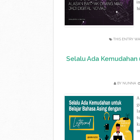
i
h
THIS ENTRY WA
Selalu Ada Kemudahan 
BY
NUNNA
A
g
l
t
k
m