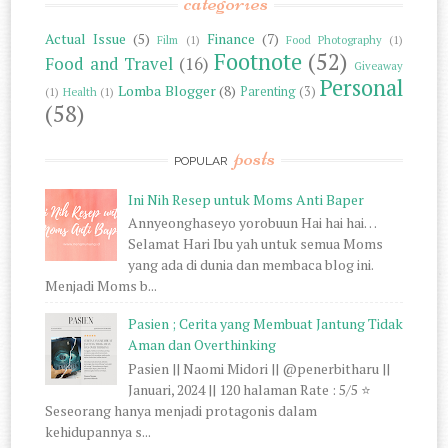
categories
Actual Issue
(5)
Finance
(7)
Film
(1)
Food Photography
(1)
Footnote
(52)
Food and Travel
(16)
Giveaway
Personal
Lomba Blogger
(8)
Parenting
(3)
(1)
Health
(1)
(58)
posts
POPULAR
Ini Nih Resep untuk Moms Anti Baper
Annyeonghaseyo yorobuun Hai hai hai…
Selamat Hari Ibu yah untuk semua Moms
yang ada di dunia dan membaca blog ini.
Menjadi Moms b...
Pasien ; Cerita yang Membuat Jantung Tidak
Aman dan Overthinking
Pasien || Naomi Midori || @penerbitharu ||
Januari, 2024 || 120 halaman Rate : 5/5 ⭐
Seseorang hanya menjadi protagonis dalam
kehidupannya s...