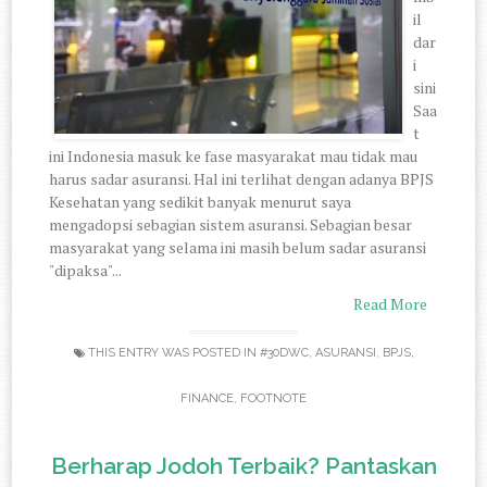
il
dar
i
sini
Saa
t
ini Indonesia masuk ke fase masyarakat mau tidak mau
harus sadar asuransi. Hal ini terlihat dengan adanya BPJS
Kesehatan yang sedikit banyak menurut saya
mengadopsi sebagian sistem asuransi. Sebagian besar
masyarakat yang selama ini masih belum sadar asuransi
"dipaksa"...
Read More
THIS ENTRY WAS POSTED IN
#30DWC
,
ASURANSI
,
BPJS
,
FINANCE
,
FOOTNOTE
Berharap Jodoh Terbaik? Pantaskan