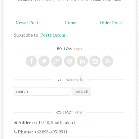
FINANCE
,
FOOTNOTE
,
SOLUSI UPAH BURUH NAIK
,
UPAH NAIK
Newer Posts
Home
Older Posts
Subscribe to:
Posts (Atom)
me
FOLLOW
search
SITE
Search for:
me
CONTACT
Address:
12510, South Jakarta
Phone:
+62 898-493-9911