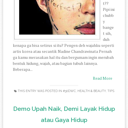
t??
Pipi ini
chubb
y
bange
t sih,
duh
kenapa ga bisa setirus si itu? Pengen deh wajahku seperti
artis korea atau secantik Nadine Chandrawinata Pernah
ga kamu merasakan hal itu dan bergumam ingin merubah
bentuk hidung, wajah, atau bagian tubuh lainnya.
Beberapa...
Read More
THIS ENTRY WAS POSTED IN
#30DWC
,
HEALTH & BEAUTY
,
TIPS
Demo Upah Naik, Demi Layak Hidup
atau Gaya Hidup