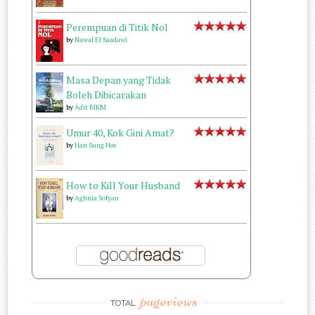
Perempuan di Titik Nol
by
Nawal El Saadawi
Masa Depan yang Tidak
Boleh Dibicarakan
by
Adit MKM
Umur 40, Kok Gini Amat?
by
Han Sung Hee
How to Kill Your Husband
by
Aghnia Sofyan
pageviews
TOTAL