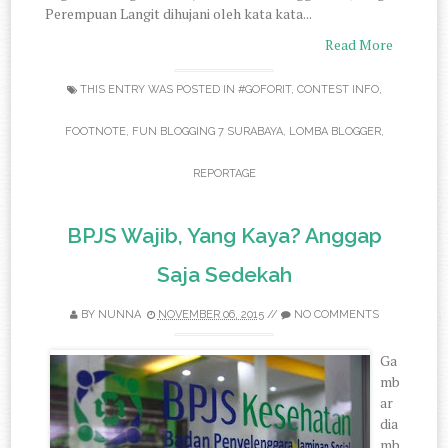
Perempuan Langit dihujani oleh kata kata...
Read More
THIS ENTRY WAS POSTED IN
#GOFORIT
,
CONTEST INFO
,
FOOTNOTE
,
FUN BLOGGING 7 SURABAYA
,
LOMBA BLOGGER
,
REPORTAGE
BPJS Wajib, Yang Kaya? Anggap
Saja Sedekah
BY
NUNNA
NOVEMBER 06, 2015
//
NO COMMENTS
Ga
mb
ar
dia
mb