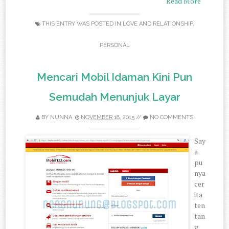
Read More
THIS ENTRY WAS POSTED IN
LOVE AND RELATIONSHIP
,
PERSONAL
Mencari Mobil Idaman Kini Pun
Semudah Menunjuk Layar
BY
NUNNA
NOVEMBER 18, 2015
//
NO COMMENTS
Say
a
pu
nya
cer
ita
ten
tan
g