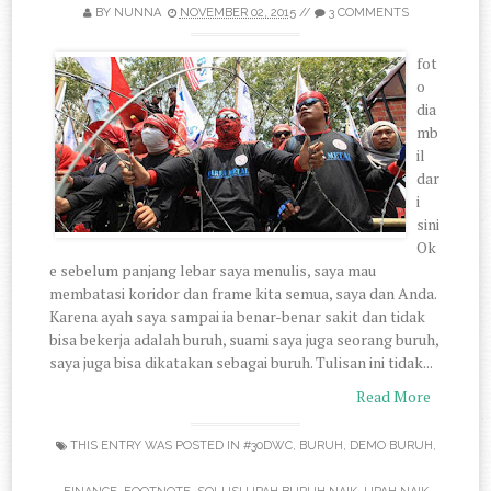
BY
NUNNA
NOVEMBER 02, 2015
//
3 COMMENTS
fot
o
dia
mb
il
dar
i
sini
Ok
e sebelum panjang lebar saya menulis, saya mau
membatasi koridor dan frame kita semua, saya dan Anda.
Karena ayah saya sampai ia benar-benar sakit dan tidak
bisa bekerja adalah buruh, suami saya juga seorang buruh,
saya juga bisa dikatakan sebagai buruh. Tulisan ini tidak...
Read More
THIS ENTRY WAS POSTED IN
#30DWC
,
BURUH
,
DEMO BURUH
,