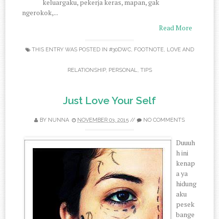
keluargaku, pekerja keras, mapan, gak
ngerokok,...
Read More
THIS ENTRY WAS POSTED IN
#30DWC
,
FOOTNOTE
,
LOVE AND
RELATIONSHIP
,
PERSONAL
,
TIPS
Just Love Your Self
BY
NUNNA
NOVEMBER 03, 2015
//
NO COMMENTS
Duuuh
h ini
kenap
a ya
hidung
aku
pesek
bange