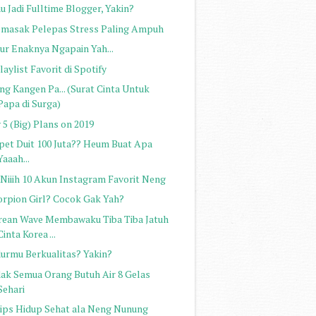
 Jadi Fulltime Blogger, Yakin?
masak Pelepas Stress Paling Ampuh
bur Enaknya Ngapain Yah...
laylist Favorit di Spotify
ng Kangen Pa... (Surat Cinta Untuk
Papa di Surga)
5 (Big) Plans on 2019
pet Duit 100 Juta?? Heum Buat Apa
Yaaah...
i Niiih 10 Akun Instagram Favorit Neng
orpion Girl? Cocok Gak Yah?
rean Wave Membawaku Tiba Tiba Jatuh
Cinta Korea ...
durmu Berkualitas? Yakin?
dak Semua Orang Butuh Air 8 Gelas
Sehari
Tips Hidup Sehat ala Neng Nunung