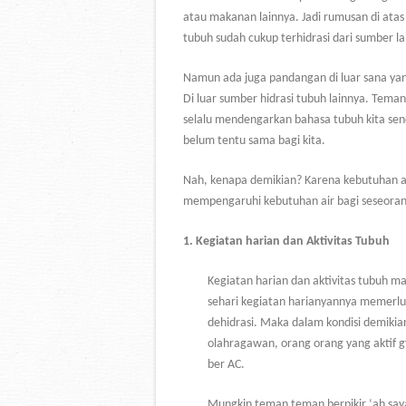
atau makanan lainnya. Jadi rumusan di atas
tubuh sudah cukup terhidrasi dari sumber la
Namun ada juga pandangan di luar sana yan
Di luar sumber hidrasi tubuh lainnya. Tema
selalu mendengarkan bahasa tubuh kita send
belum tentu sama bagi kita.
Nah, kenapa demikian? Karena kebutuhan ai
mempengaruhi kebutuhan air bagi seseorang
1.
Kegiatan harian dan Aktivitas Tubuh
Kegiatan harian dan aktivitas tubuh m
sehari kegiatan harianyannya memerlu
dehidrasi. Maka dalam kondisi demikian
olahragawan, orang orang yang aktif g
ber AC.
Mungkin teman teman berpikir
‘ah say