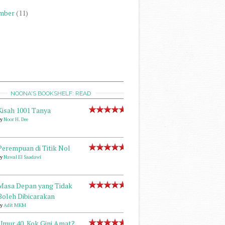
mber
(11)
)
)
)
NOONA'S BOOKSHELF: READ
Kisah 1001 Tanya
by
Noor H. Dee
Perempuan di Titik Nol
by
Nawal El Saadawi
Masa Depan yang Tidak
Boleh Dibicarakan
by
Adit MKM
Umur 40, Kok Gini Amat?