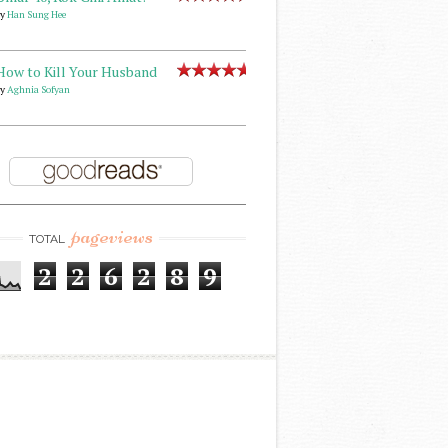
by
Han Sung Hee
How to Kill Your Husband
by
Aghnia Sofyan
pageviews
TOTAL
2
2
6
2
8
9