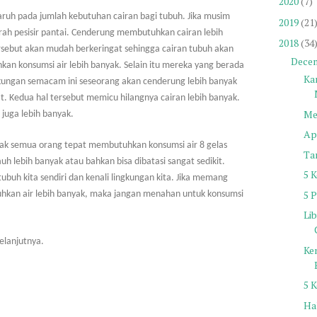
2020
(7)
ruh pada jumlah kebutuhan cairan bagi tubuh. Jika musim
2019
(21
rah pesisir pantai. Cenderung membutuhkan cairan lebih
2018
(34
rsebut akan mudah berkeringat sehingga cairan tubuh akan
Dece
kan konsumsi air lebih banyak. Selain itu mereka yang berada
Ka
ngkungan semacam ini seseorang akan cenderung lebih banyak
at. Kedua hal tersebut memicu hilangnya cairan lebih banyak.
Me
juga lebih banyak.
Ap
n, tidak semua orang tepat membutuhkan konsumsi air 8 gelas
Ta
uh lebih banyak atau bahkan bisa dibatasi sangat sedikit.
5 
tubuh kita sendiri dan kenali lingkungan kita. Jika memang
5 
hkan air lebih banyak, maka jangan menahan untuk konsumsi
Li
elanjutnya.
Ke
5 
Hal