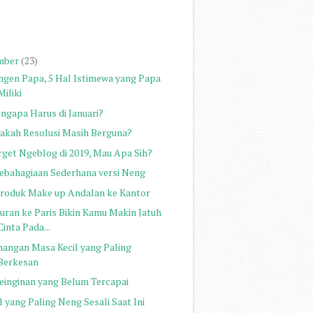
)
)
mber
(23)
ngen Papa, 5 Hal Istimewa yang Papa
Miliki
ngapa Harus di Januari?
akah Resolusi Masih Berguna?
rget Ngeblog di 2019, Mau Apa Sih?
Kebahagiaan Sederhana versi Neng
Produk Make up Andalan ke Kantor
buran ke Paris Bikin Kamu Makin Jatuh
Cinta Pada...
nangan Masa Kecil yang Paling
Berkesan
Keinginan yang Belum Tercapai
 yang Paling Neng Sesali Saat Ini