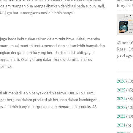
blog ini
 dalam ruangan bisa mengakibatkan dehidrasi pada tubuh. Jadi,
AC juga harus mengkonsumsi air lebih banyak.
 juga beda kebutuhan cairan dalam tubuhnya. Misal, mereka
@penerbi
emam, mual muntah tentu memerlukan cairan lebih banyak dan
Rate : 5
ingkan dengan mereka yang berada di kondisi sakit gagal
protagon
gangguan hati. Orang orang dalam kondisi demikian harus
iannya.
2026
(19
2025
(43
 air menjadi lebih banyak dari biasanya. Untuk Ibu Hamil
2024
(58
angat berguna dalam produksi air ketuban dalam kandungan.
2023
(10
si air lebih banyak berguna dalam menambah produksi ASI
2022
(49
2021
(6)