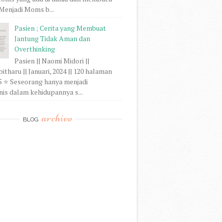
. Menjadi Moms b...
Pasien ; Cerita yang Membuat
Jantung Tidak Aman dan
Overthinking
Pasien || Naomi Midori ||
tharu || Januari, 2024 || 120 halaman
/5 ⭐ Seseorang hanya menjadi
is dalam kehidupannya s...
archive
BLOG
)
)
)
)
)