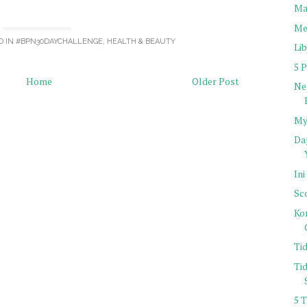
Mau
Me
D IN
#BPN30DAYCHALLENGE
,
HEALTH & BEAUTY
Li
5 P
Home
Older Post
Ne
My 
Da
In
Sc
Ko
Ti
Ti
5 