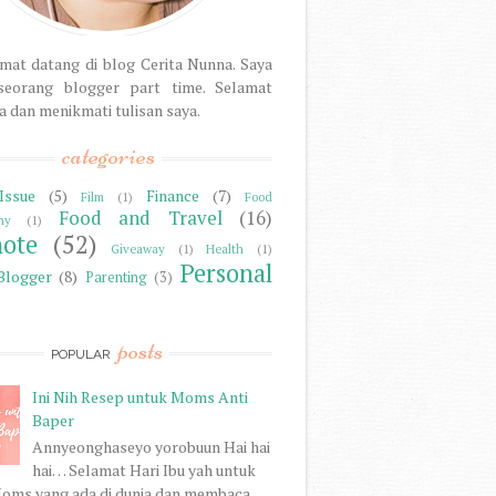
mat datang di blog Cerita Nunna. Saya
seorang blogger part time. Selamat
dan menikmati tulisan saya.
categories
Issue
(5)
Finance
(7)
Film
(1)
Food
Food and Travel
(16)
hy
(1)
note
(52)
Giveaway
(1)
Health
(1)
Personal
Blogger
(8)
Parenting
(3)
posts
POPULAR
Ini Nih Resep untuk Moms Anti
Baper
Annyeonghaseyo yorobuun Hai hai
hai… Selamat Hari Ibu yah untuk
oms yang ada di dunia dan membaca