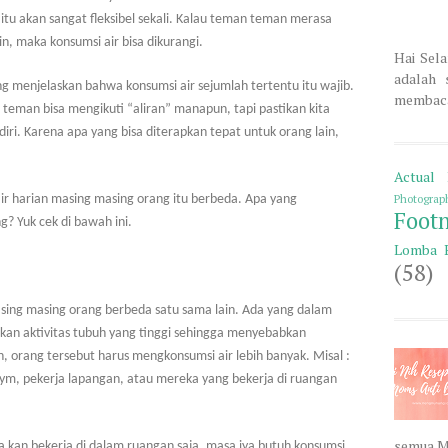
 itu akan sangat fleksibel sekali. Kalau teman teman merasa
in, maka konsumsi air bisa dikurangi.
Hai Sela
adalah 
g menjelaskan bahwa konsumsi air sejumlah tertentu itu wajib.
membaca 
n teman bisa mengikuti
“aliran” manapun, tapi pastikan kita
iri. Karena apa yang bisa diterapkan tepat untuk orang lain,
Actual 
Photograp
r harian masing masing orang itu berbeda. Apa yang
Foot
? Yuk cek di bawah ini.
Lomba 
(58)
asing masing orang berbeda satu sama lain. Ada yang dalam
kan aktivitas tubuh yang tinggi sehingga menyebabkan
, orang tersebut harus mengkonsumsi air lebih banyak. Misal :
ym, pekerja lapangan, atau mereka yang bekerja di ruangan
semua M
a kan bekerja di dalam ruangan saja, masa iya butuh konsumsi