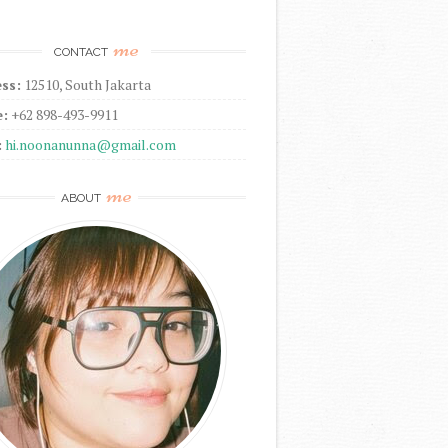
me
CONTACT
ss:
12510, South Jakarta
:
+62 898-493-9911
:
hi.noonanunna@gmail.com
me
ABOUT