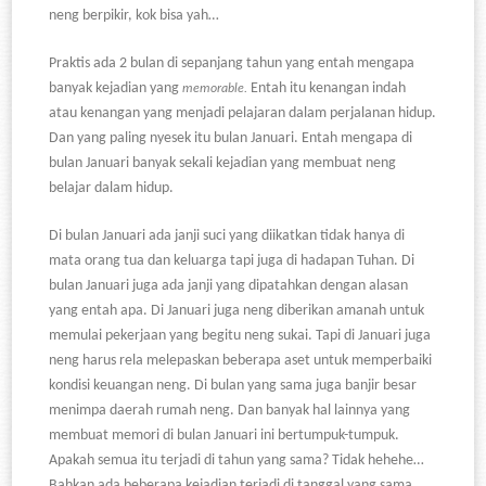
neng berpikir, kok bisa yah…
Praktis ada 2 bulan di sepanjang tahun yang entah mengapa
banyak kejadian yang
Entah itu kenangan indah
memorable.
atau kenangan yang menjadi pelajaran dalam perjalanan hidup.
Dan yang paling nyesek itu bulan Januari. Entah mengapa di
bulan Januari banyak sekali kejadian yang membuat neng
belajar dalam hidup.
Di bulan Januari ada janji suci yang diikatkan tidak hanya di
mata orang tua dan keluarga tapi juga di hadapan Tuhan. Di
bulan Januari juga ada janji yang dipatahkan dengan alasan
yang entah apa. Di Januari juga neng diberikan amanah untuk
memulai pekerjaan yang begitu neng sukai. Tapi di Januari juga
neng harus rela melepaskan beberapa aset untuk memperbaiki
kondisi keuangan neng. Di bulan yang sama juga banjir besar
menimpa daerah rumah neng. Dan banyak hal lainnya yang
membuat memori di bulan Januari ini bertumpuk-tumpuk.
Apakah semua itu terjadi di tahun yang sama? Tidak hehehe…
Bahkan ada beberapa kejadian terjadi di tanggal yang sama.