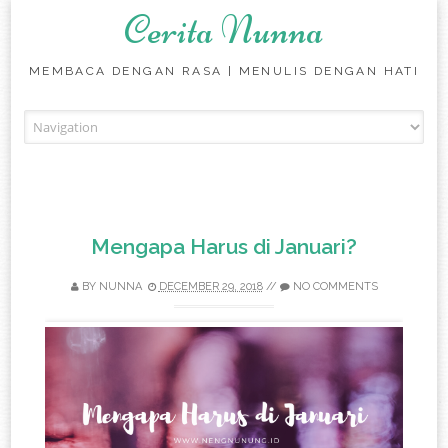
Cerita Nunna
MEMBACA DENGAN RASA | MENULIS DENGAN HATI
Skip to content
Mengapa Harus di Januari?
BY
NUNNA
DECEMBER 29, 2018
//
NO COMMENTS