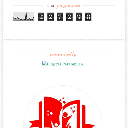
pageviews
TOTAL
2
2
7
2
9
0
community