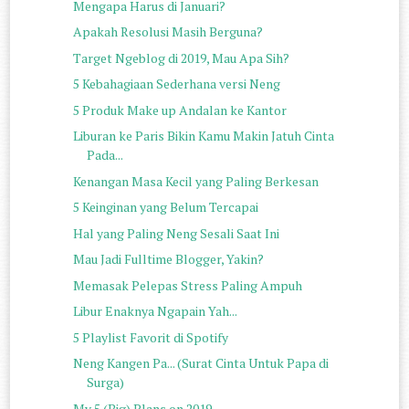
Mengapa Harus di Januari?
Apakah Resolusi Masih Berguna?
Target Ngeblog di 2019, Mau Apa Sih?
5 Kebahagiaan Sederhana versi Neng
5 Produk Make up Andalan ke Kantor
Liburan ke Paris Bikin Kamu Makin Jatuh Cinta
Pada...
Kenangan Masa Kecil yang Paling Berkesan
5 Keinginan yang Belum Tercapai
Hal yang Paling Neng Sesali Saat Ini
Mau Jadi Fulltime Blogger, Yakin?
Memasak Pelepas Stress Paling Ampuh
Libur Enaknya Ngapain Yah...
5 Playlist Favorit di Spotify
Neng Kangen Pa... (Surat Cinta Untuk Papa di
Surga)
My 5 (Big) Plans on 2019