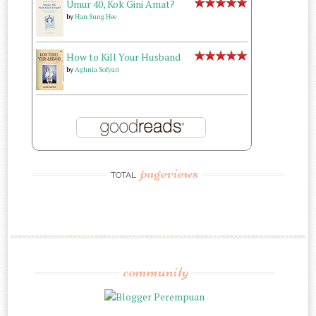
Umur 40, Kok Gini Amat?
by
Han Sung Hee
How to Kill Your Husband
by
Aghnia Sofyan
pageviews
TOTAL
community