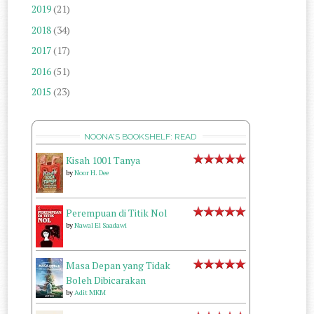
2019
(21)
2018
(34)
2017
(17)
2016
(51)
2015
(23)
NOONA'S BOOKSHELF: READ
Kisah 1001 Tanya
by
Noor H. Dee
Perempuan di Titik Nol
by
Nawal El Saadawi
Masa Depan yang Tidak
Boleh Dibicarakan
by
Adit MKM