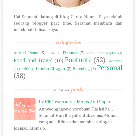
Hai Selamat datang di blog Cerita Nunna. Saya adalah
seorang blogger part time. Selamat membaca dan
menikmati tulisan saya.
categories
Actual Issue
(5)
Finance
(7)
Film
(1)
Food Photography
(1)
Footnote
(52)
Food and Travel
(16)
Giveaway
Personal
Lomba Blogger
(8)
Parenting
(3)
(1)
Health
(1)
(58)
posts
POPULAR
Ini Nih Resep untuk Moms Anti Baper
Annyeonghaseyo yorobuun Hai hai hai…
Selamat Hari Ibu yah untuk semua Moms
yang ada di dunia dan membaca blog ini.
Menjadi Moms b...