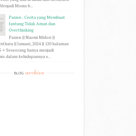
. Menjadi Moms b...
Pasien ; Cerita yang Membuat
Jantung Tidak Aman dan
Overthinking
Pasien || Naomi Midori ||
tharu || Januari, 2024 || 120 halaman
/5 ⭐ Seseorang hanya menjadi
is dalam kehidupannya s...
archive
BLOG
)
)
)
)
)