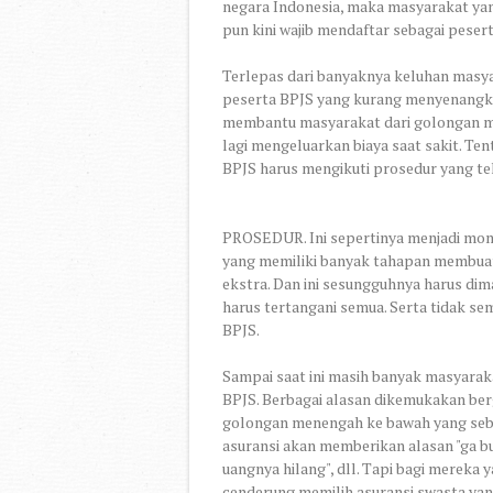
negara Indonesia, maka masyarakat yan
pun kini wajib mendaftar sebagai peser
Terlepas dari banyaknya keluhan masya
peserta BPJS yang kurang menyenangka
membantu masyarakat dari golongan m
lagi mengeluarkan biaya saat sakit. Te
BPJS harus mengikuti prosedur yang te
PROSEDUR. Ini sepertinya menjadi mom
yang memiliki banyak tahapan membuat
ekstra. Dan ini sesungguhnya harus di
harus tertangani semua. Serta tidak se
BPJS.
Sampai saat ini masih banyak masyarak
BPJS. Berbagai alasan dikemukakan ber
golongan menengah ke bawah yang sebe
asuransi akan memberikan alasan "ga but
uangnya hilang", dll. Tapi bagi merek
cenderung memilih asuransi swasta ya