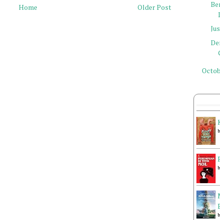
Be
Home
Older Post
Jus
De
Octob