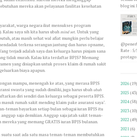
blog ini
ebutuhan mereka akan pelayanan fasilitas kesehatan
syarakat, warga negara ikut mensukses program
). Kalau saya sih kita harus ubah
Untuk yang
mind set.
tuh, atau masih sehat wal afiat mungkin perlu belajar
@penerbi
 mendadak terkena serangan jantung dan harus opname,
Rate : 5
Yang terjadi adalah saya dan keluarga harus pinjam sana
protagon
ang tidak murah. Kalau kita terdaftar BPJS? Memang
umen yang disiapkan untuk proses klaim di rumah sakit
ngeluarkan biaya apapun.
ongan mampu, menengah ke atas, yang merasa BPJS
2026
(19
ransi swasta yang sudah dimiliki, juga harus ubah
ubah
2025
(43
arkan diri sendiri dan keluarga sebagai peserta BPJS.
2024
(58
u masuk rumah sakit mending klaim pake asuransi saya".
man-teman bayarkan setiap bulan sebagai iuran BPJS itu
2023
(10
 anggap saja demikian. Anggap saja jatah sakit teman-
2022
(49
n mereka yang memang GRATIS iuran BPJS bulanan.
2021
(6)
tahu suatu saat ada satu masa teman-teman membutuhkan