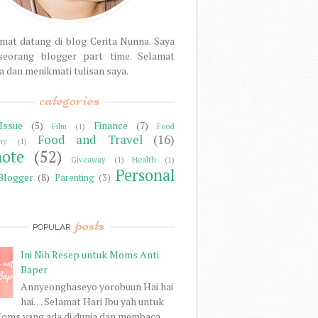
mat datang di blog Cerita Nunna. Saya
seorang blogger part time. Selamat
dan menikmati tulisan saya.
categories
Issue
(5)
Finance
(7)
Film
(1)
Food
Food and Travel
(16)
hy
(1)
note
(52)
Giveaway
(1)
Health
(1)
Personal
Blogger
(8)
Parenting
(3)
posts
POPULAR
Ini Nih Resep untuk Moms Anti
Baper
Annyeonghaseyo yorobuun Hai hai
hai… Selamat Hari Ibu yah untuk
oms yang ada di dunia dan membaca