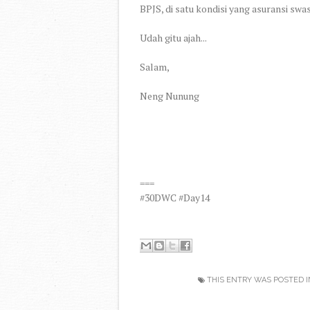
BPJS, di satu kondisi yang asuransi swas
Udah gitu ajah...
Salam,
Neng Nunung
===
#30DWC #Day14
THIS ENTRY WAS POSTED 