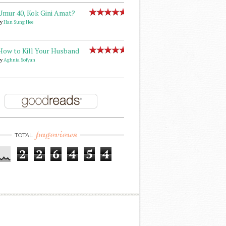
Umur 40, Kok Gini Amat?
by
Han Sung Hee
How to Kill Your Husband
by
Aghnia Sofyan
pageviews
TOTAL
2
2
6
4
5
4