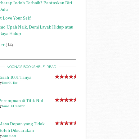
rharap Jodoh Terbaik? Pantaskan Diri
Dulu
t Love Your Self
mo Upah Naik, Demi Layak Hidup atau
Gaya Hidup
er
(14)
NOONA'S BOOKSHELF: READ
Kisah 1001 Tanya
by
Noor H. Dee
Perempuan di Titik Nol
by
Nawal El Saadawi
Masa Depan yang Tidak
Boleh Dibicarakan
by
Adit MKM