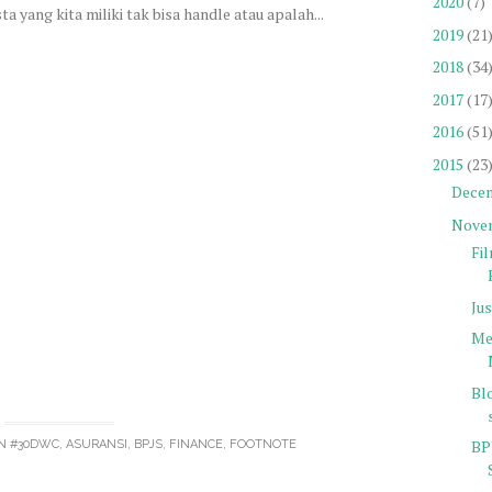
2020
(7)
ta yang kita miliki tak bisa handle atau apalah...
2019
(21
2018
(34
2017
(17
2016
(51
2015
(23
Dece
Nove
Fi
Jus
Me
Bl
BP
IN
#30DWC
,
ASURANSI
,
BPJS
,
FINANCE
,
FOOTNOTE