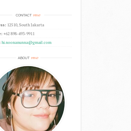
me
CONTACT
ss:
12510, South Jakarta
:
+62 898-493-9911
:
hi.noonanunna@gmail.com
me
ABOUT