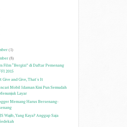
)
)
)
)
)
mber
(1)
mber
(8)
lm Film “Bergizi” di Daftar Pemenang
FFI 2015
t Give and Give, That's It
ncari Mobil Idaman Kini Pun Semudah
Menunjuk Layar
ogger Memang Harus Bersenang-
senang
JS Wajib, Yang Kaya? Anggap Saja
Sedekah