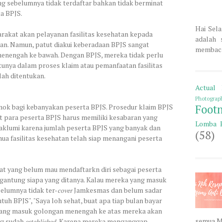
g sebelumnya tidak terdaftar bahkan tidak berminat
ta BPJS.
Hai Sela
rakat akan pelayanan fasilitas kesehatan kepada
adalah 
n. Namun, patut diakui keberadaan BPJS sangat
membaca 
enengah ke bawah. Dengan BPJS, mereka tidak perlu
ntunya dalam proses klaim atau pemanfaatan fasilitas
lah ditentukan.
Actual 
Photograp
ok bagi kebanyakan peserta BPJS. Prosedur klaim BPJS
Foot
 para peserta BPJS harus memiliki kesabaran yang
Lomba 
maklumi karena jumlah peserta BPJS yang banyak dan
(58)
mua fasilitas kesehatan telah siap menangani peserta
at yang belum mau mendaftarkn diri sebagai peserta
gantung siapa yang ditanya. Kalau mereka yang masuk
lumnya tidak ter-
Jamkesmas dan belum sadar
cover
uh BPJS", "Saya loh sehat, buat apa tiap bulan bayar
a yang masuk golongan menengah ke atas mereka akan
semua M
ng sudah
Karena mereka menganggap
established.