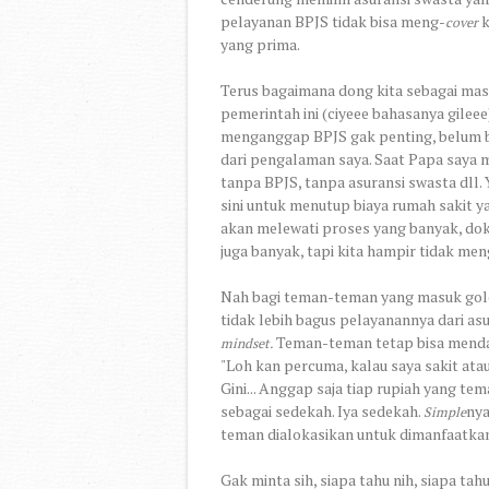
pelayanan BPJS tidak bisa meng-
k
cover
yang prima.
Terus bagaimana dong kita sebagai ma
pemerintah ini (ciyeee bahasanya gileee
menganggap BPJS gak penting, belum bu
dari pengalaman saya. Saat Papa saya
tanpa BPJS, tanpa asuransi swasta dll. 
sini untuk menutup biaya rumah sakit y
akan melewati proses yang banyak, dok
juga banyak, tapi kita hampir tidak me
Nah bagi teman-teman yang masuk gol
tidak lebih bagus pelayanannya dari asu
Teman-teman tetap bisa mendaft
mindset.
"Loh kan percuma, kalau saya sakit ata
Gini... Anggap saja tiap rupiah yang te
sebagai sedekah. Iya sedekah.
nya
Simple
teman dialokasikan untuk dimanfaatka
Gak minta sih, siapa tahu nih, siapa 