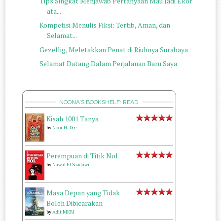
Tips Singkat Menjawab Pertanyaan Mau Jadi Ekor
ata...
Kompetisi Menulis Fiksi: Tertib, Aman, dan
Selamat...
Gezellig, Meletakkan Penat di Riuhnya Surabaya
Selamat Datang Dalam Perjalanan Baru Saya
NOONA'S BOOKSHELF: READ
Kisah 1001 Tanya
by
Noor H. Dee
Perempuan di Titik Nol
by
Nawal El Saadawi
Masa Depan yang Tidak
Boleh Dibicarakan
by
Adit MKM