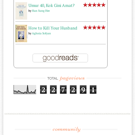
Umur 40, Kok Gini Amat?
by
Han Sung Hee
How to Kill Your Husband
by
Aghnia Sofyan
pageviews
TOTAL
2
2
7
2
9
1
community