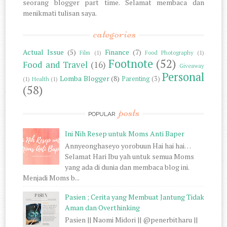
seorang blogger part time. Selamat membaca dan
menikmati tulisan saya.
categories
Actual Issue
(5)
Finance
(7)
Film
(1)
Food Photography
(1)
Footnote
(52)
Food and Travel
(16)
Giveaway
Personal
Lomba Blogger
(8)
Parenting
(3)
(1)
Health
(1)
(58)
posts
POPULAR
Ini Nih Resep untuk Moms Anti Baper
Annyeonghaseyo yorobuun Hai hai hai…
Selamat Hari Ibu yah untuk semua Moms
yang ada di dunia dan membaca blog ini.
Menjadi Moms b...
Pasien ; Cerita yang Membuat Jantung Tidak
Aman dan Overthinking
Pasien || Naomi Midori || @penerbitharu ||