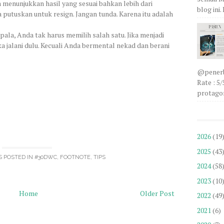
 menunjukkan hasil yang sesuai bahkan lebih dari
blog ini
 putuskan untuk resign. Jangan tunda. Karena itu adalah
pala, Anda tak harus memilih salah satu. Jika menjadi
 jalani dulu. Kecuali Anda bermental nekad dan berani
@penerbi
Rate : 5
protagon
2026
(19
2025
(43
S POSTED IN
#30DWC
,
FOOTNOTE
,
TIPS
2024
(58
2023
(10
Home
Older Post
2022
(49
2021
(6)