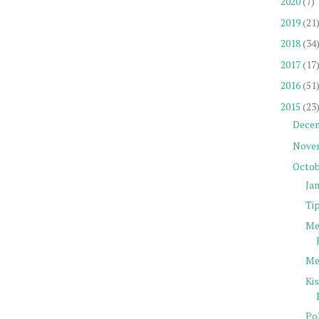
2020
(7)
2019
(21
2018
(34
2017
(17
2016
(51
2015
(23
Dece
Nove
Octob
Ja
Ti
Me
Me
Ki
Pol