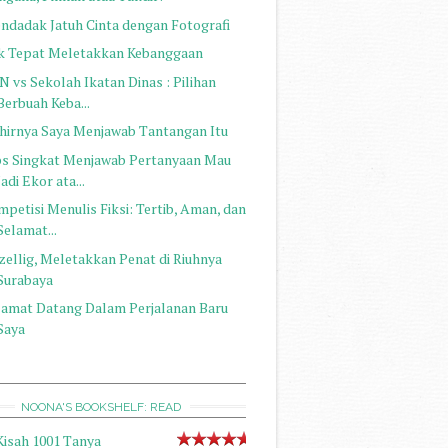
ndadak Jatuh Cinta dengan Fotografi
k Tepat Meletakkan Kebanggaan
N vs Sekolah Ikatan Dinas : Pilihan
Berbuah Keba...
hirnya Saya Menjawab Tantangan Itu
ps Singkat Menjawab Pertanyaan Mau
Jadi Ekor ata...
petisi Menulis Fiksi: Tertib, Aman, dan
Selamat...
zellig, Meletakkan Penat di Riuhnya
Surabaya
lamat Datang Dalam Perjalanan Baru
Saya
NOONA'S BOOKSHELF: READ
Kisah 1001 Tanya