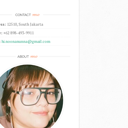
me
CONTACT
ss:
12510, South Jakarta
:
+62 898-493-9911
:
hi.noonanunna@gmail.com
me
ABOUT