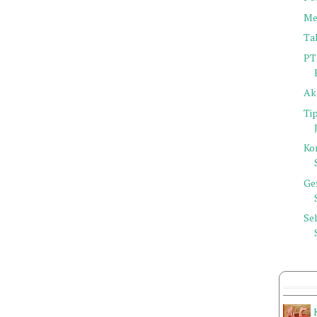
Me
Ta
PT
Ak
Ti
Kom
Ge
Se