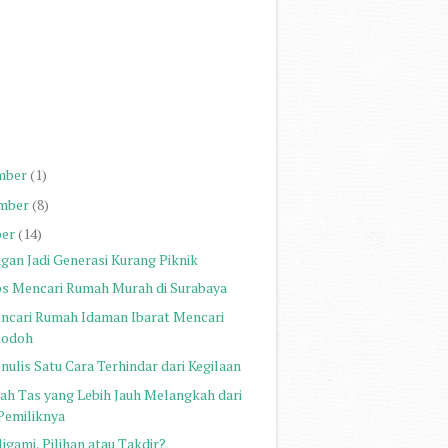
)
)
)
)
)
mber
(1)
mber
(8)
er
(14)
ngan Jadi Generasi Kurang Piknik
ps Mencari Rumah Murah di Surabaya
ncari Rumah Idaman Ibarat Mencari
Jodoh
nulis Satu Cara Terhindar dari Kegilaan
sah Tas yang Lebih Jauh Melangkah dari
Pemiliknya
igami, Pilihan atau Takdir?