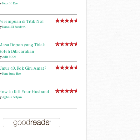
by
Noor H. Dee
Perempuan di Titik Nol
by
Nawal El Saadawi
Masa Depan yang Tidak
Boleh Dibicarakan
by
Adit MKM
Umur 40, Kok Gini Amat?
by
Han Sung Hee
How to Kill Your Husband
by
Aghnia Sofyan