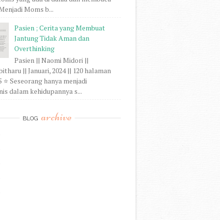
. Menjadi Moms b...
Pasien ; Cerita yang Membuat
Jantung Tidak Aman dan
Overthinking
Pasien || Naomi Midori ||
tharu || Januari, 2024 || 120 halaman
/5 ⭐ Seseorang hanya menjadi
is dalam kehidupannya s...
archive
BLOG
)
)
)
)
)