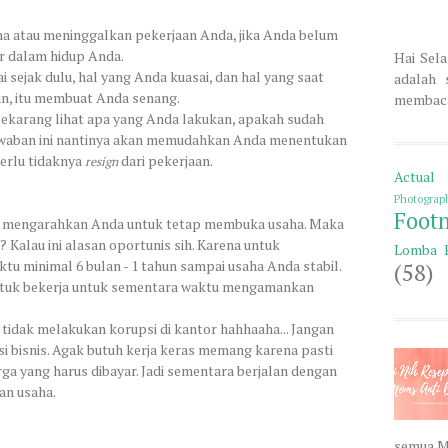
a atau meninggalkan pekerjaan Anda, jika Anda belum
r dalam hidup Anda.
Hai Sela
 sejak dulu, hal yang Anda kuasai, dan hal yang saat
adalah 
n, itu membuat Anda senang.
membaca 
 sekarang lihat apa yang Anda lakukan, apakah sudah
awaban ini nantinya akan memudahkan Anda menentukan
perlu tidaknya
dari pekerjaan.
resign
Actual 
Photograp
Foot
tu mengarahkan Anda untuk tetap membuka usaha. Maka
? Kalau ini alasan oportunis sih. Karena untuk
Lomba 
u minimal 6 bulan - 1 tahun sampai usaha Anda stabil.
(58)
ntuk bekerja untuk sementara waktu mengamankan
tidak melakukan korupsi di kantor hahhaaha... Jangan
 bisnis. Agak butuh kerja keras memang karena pasti
rga yang harus dibayar. Jadi sementara berjalan dengan
an usaha.
semua M