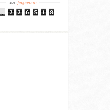
pageviews
TOTAL
2
2
6
5
1
8