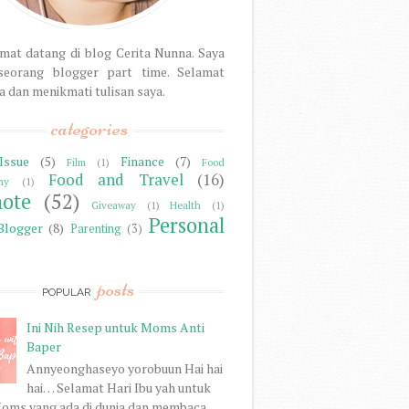
mat datang di blog Cerita Nunna. Saya
seorang blogger part time. Selamat
dan menikmati tulisan saya.
categories
Issue
(5)
Finance
(7)
Film
(1)
Food
Food and Travel
(16)
hy
(1)
note
(52)
Giveaway
(1)
Health
(1)
Personal
Blogger
(8)
Parenting
(3)
posts
POPULAR
Ini Nih Resep untuk Moms Anti
Baper
Annyeonghaseyo yorobuun Hai hai
hai… Selamat Hari Ibu yah untuk
oms yang ada di dunia dan membaca