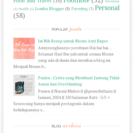
Food and Travel
(16)
Giveaway
Personal
Lomba Blogger
(8)
Parenting
(3)
(1)
Health
(1)
(58)
posts
POPULAR
Ini Nih Resep untuk Moms Anti Baper
Annyeonghaseyo yorobuun Hai hai hai…
Selamat Hari Ibu yah untuk semua Moms
yang ada di dunia dan membaca blog ini.
Menjadi Moms b...
Pasien ; Cerita yang Membuat Jantung Tidak
Aman dan Overthinking
Pasien || Naomi Midori || @penerbitharu ||
Januari, 2024 || 120 halaman Rate : 5/5 ⭐
Seseorang hanya menjadi protagonis dalam
kehidupannya s...
archive
BLOG