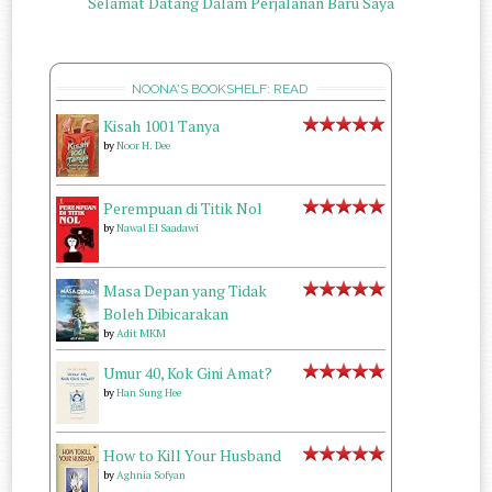
Selamat Datang Dalam Perjalanan Baru Saya
NOONA'S BOOKSHELF: READ
Kisah 1001 Tanya
by
Noor H. Dee
Perempuan di Titik Nol
by
Nawal El Saadawi
Masa Depan yang Tidak
Boleh Dibicarakan
by
Adit MKM
Umur 40, Kok Gini Amat?
by
Han Sung Hee
How to Kill Your Husband
by
Aghnia Sofyan