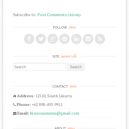
Subscribe to:
Post Comments (Atom)
me
FOLLOW
search
SITE
Search for:
me
CONTACT
Address:
12510, South Jakarta
Phone:
+62 898-493-9911
Email:
hi.noonanunna@gmail.com
me
ABOUT