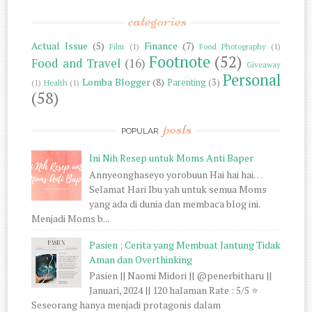
categories
Actual Issue
(5)
Finance
(7)
Film
(1)
Food Photography
(1)
Footnote
(52)
Food and Travel
(16)
Giveaway
Personal
Lomba Blogger
(8)
Parenting
(3)
(1)
Health
(1)
(58)
posts
POPULAR
Ini Nih Resep untuk Moms Anti Baper
Annyeonghaseyo yorobuun Hai hai hai…
Selamat Hari Ibu yah untuk semua Moms
yang ada di dunia dan membaca blog ini.
Menjadi Moms b...
Pasien ; Cerita yang Membuat Jantung Tidak
Aman dan Overthinking
Pasien || Naomi Midori || @penerbitharu ||
Januari, 2024 || 120 halaman Rate : 5/5 ⭐
Seseorang hanya menjadi protagonis dalam