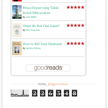
Masa Depan yang Tidak
Boleh Dibicarakan
by
Adit MKM
Umur 40, Kok Gini Amat?
by
Han Sung Hee
How to Kill Your Husband
by
Aghnia Sofyan
pageviews
TOTAL
2
2
6
3
4
8