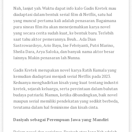
Nah, lanjut yah. Waktu dapat info kalo Gadis Kretek mau
diadaptasi dalam bentuk serial film di Netflix, satu hal
yang muncul pertama kali adalah penasaran. Bagaimana
para sineas film itu akan menerjemahkan karya novel
yang secara cerita sudah kuat, ke bentuk baru. Terlebih
saat tahu aktor pemerannya. Beuh... Ada Dian
Sastrowardoyo, Ario Bayu, Ine Febriyanti, Putri Marino,
Sheila Dara, Arya Saloka, dan banyak nama aktor besar
lainnya. Makin penasaran lah Nunna.
Gadis Kretek merupakan novel karya Ratih Kumala yang
kemudian diadaptasi menjadi serial Netflix pada 2023.
Keduanya menghadirkan kisah yang kuat tentang industri
kretek, sejarah keluarga, serta percintaan dalam balutan
budaya patriarki. Namun, ketika dibandingkan, baik novel
maupun serial memiliki pendekatan yang sedikit berbeda,
terutama dalam hal feminisme dan kisah cinta.
Dasiyah sebagai Perempuan Jawa yang Mandiri
Dalam novel dan serialnya, Dasiyah atau Jeng Yah adalah