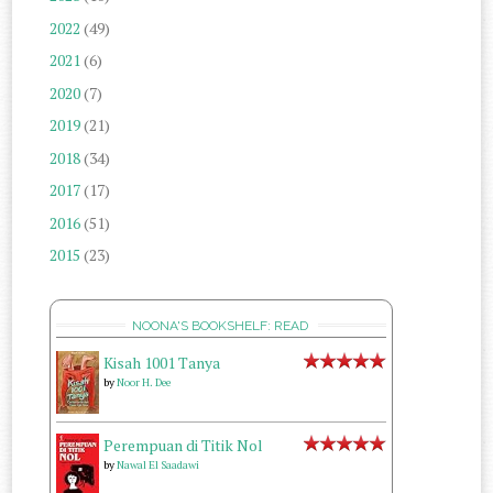
2022
(49)
2021
(6)
2020
(7)
2019
(21)
2018
(34)
2017
(17)
2016
(51)
2015
(23)
NOONA'S BOOKSHELF: READ
Kisah 1001 Tanya
by
Noor H. Dee
Perempuan di Titik Nol
by
Nawal El Saadawi