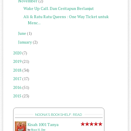
November
(2)
Wake Up Call. Dan Ceritapun Berlanjut
Ali & Ratu Ratu Queens : One Way Ticket untuk
Menc...
June
(1)
January
(2)
2020
(7)
2019
(21)
2018
(34)
2017
(17)
2016
(51)
2015
(23)
NOONA'S BOOKSHELF: READ
Kisah 1001 Tanya
by
Noor H. Dee