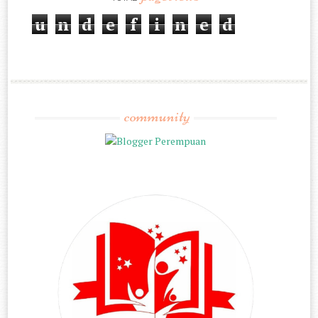
u
n
d
e
f
i
n
e
d
community