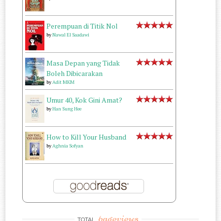
Perempuan di Titik Nol
by
Nawal El Saadawi
Masa Depan yang Tidak
Boleh Dibicarakan
by
Adit MKM
Umur 40, Kok Gini Amat?
by
Han Sung Hee
How to Kill Your Husband
by
Aghnia Sofyan
pageviews
TOTAL