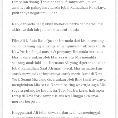
tempelan doang. Terus pas tahu filmnya viral, mikir
awalnya ah paling karena ada Iqbal Ramadhan. Pokoknya
pikirannya negatif mulu dah.
Nah, daripada neng sibuk menerka nerka dan berasumsi
akhirnya dah lah ya mari kita nonton saja.
Film Ali & Ratu Ratu Queens bermula dari kisah seorang
ibu muda yang ingin mengejar mimpinya untuk berkarir di
New York sebagai musisi & penyanyi. Ibu muda bernama
Mia ini diperankan oleh Marissa Anita. Mia memiliki
seorang anak laki-laki bernama Ali yang diperankan oleh
Iqbal Ramadhan. Saat Ali masih kecil, Mia memutuskan
untuk mewujudkan impiannya untuk meniti karir di New
York. Suami Mia yang diperankan oleh Ibnu Jamil awalnya
mengizinkan Mia pergi. Namun, seiring waktu, ia ingin Mia
segera pulang ke Indonesia. Tapi Mia berkeras hati ingin
tetap di New York sampai ia sukses. Hingga akhirnya
mereka berpisah.
Hingga, saat Ali telah dewasa, dan ayahnya meninggal.
Ali baru tahu ternyata selama ini ibunya tidak