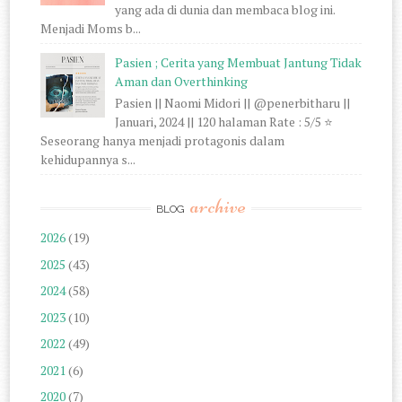
yang ada di dunia dan membaca blog ini.
Menjadi Moms b...
Pasien ; Cerita yang Membuat Jantung Tidak
Aman dan Overthinking
Pasien || Naomi Midori || @penerbitharu ||
Januari, 2024 || 120 halaman Rate : 5/5 ⭐
Seseorang hanya menjadi protagonis dalam
kehidupannya s...
archive
BLOG
2026
(19)
2025
(43)
2024
(58)
2023
(10)
2022
(49)
2021
(6)
2020
(7)