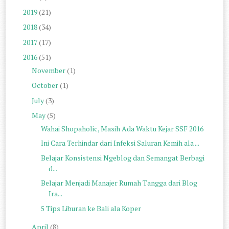
2019
(21)
2018
(34)
2017
(17)
2016
(51)
November
(1)
October
(1)
July
(3)
May
(5)
Wahai Shopaholic, Masih Ada Waktu Kejar SSF 2016
Ini Cara Terhindar dari Infeksi Saluran Kemih ala ...
Belajar Konsistensi Ngeblog dan Semangat Berbagi
d...
Belajar Menjadi Manajer Rumah Tangga dari Blog
Ira...
5 Tips Liburan ke Bali ala Koper
April
(8)