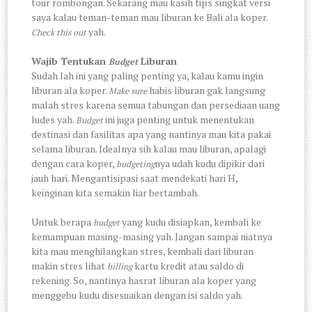
tour rombongan. Sekarang mau kasih tips singkat versi
saya kalau teman-teman mau liburan ke Bali ala koper.
yah.
Check this out
Wajib Tentukan
Liburan
Budget
Sudah lah ini yang paling penting ya, kalau kamu ingin
liburan ala koper.
habis liburan gak langsung
Make sure
malah stres karena semua tabungan dan persediaan uang
ludes yah.
ini juga penting untuk menentukan
Budget
destinasi dan fasilitas apa yang nantinya mau kita pakai
selama liburan. Idealnya sih kalau mau liburan, apalagi
dengan cara koper,
nya udah kudu dipikir dari
budgeting
jauh hari. Mengantisipasi saat mendekati hari H,
keinginan kita semakin liar bertambah.
Untuk berapa
yang kudu disiapkan, kembali ke
budget
kemampuan masing-masing yah. Jangan sampai niatnya
kita mau menghilangkan stres, kembali dari liburan
makin stres lihat
kartu kredit atau saldo di
billing
rekening. So, nantinya hasrat liburan ala koper yang
menggebu kudu disesuaikan dengan isi saldo yah.