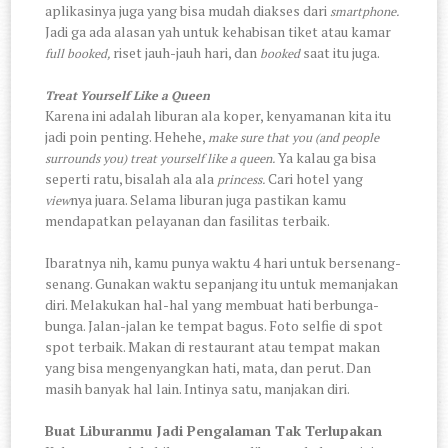
aplikasinya juga yang bisa mudah diakses dari
smartphone.
Jadi ga ada alasan yah untuk kehabisan tiket atau kamar
riset jauh-jauh hari, dan
saat itu juga.
full booked,
booked
Treat Yourself Like a Queen
Karena ini adalah liburan ala koper, kenyamanan kita itu
jadi poin penting. Hehehe,
make sure that you (and people
Ya kalau ga bisa
surrounds you) treat yourself like a queen.
seperti ratu, bisalah ala ala
Cari hotel yang
princess.
nya juara. Selama liburan juga pastikan kamu
view
mendapatkan pelayanan dan fasilitas terbaik.
Ibaratnya nih, kamu punya waktu 4 hari untuk bersenang-
senang. Gunakan waktu sepanjang itu untuk memanjakan
diri. Melakukan hal-hal yang membuat hati berbunga-
bunga. Jalan-jalan ke tempat bagus. Foto selfie di spot
spot terbaik. Makan di restaurant atau tempat makan
yang bisa mengenyangkan hati, mata, dan perut. Dan
masih banyak hal lain. Intinya satu, manjakan diri.
Buat Liburanmu Jadi Pengalaman Tak Terlupakan