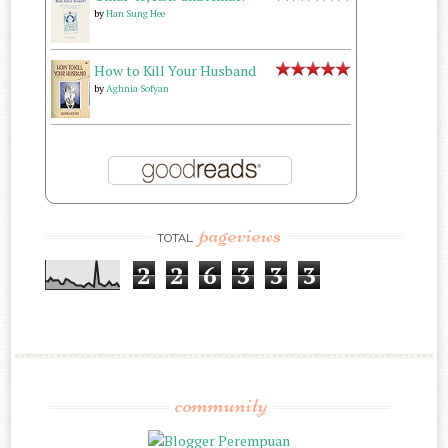
by
Han Sung Hee
How to Kill Your Husband
by
Aghnia Sofyan
pageviews
TOTAL
2
2
6
3
3
3
community