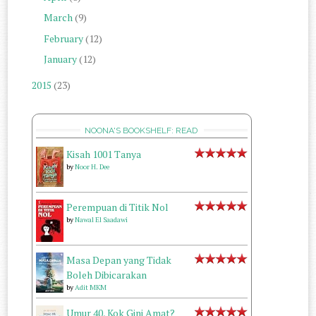
March
(9)
February
(12)
January
(12)
2015
(23)
NOONA'S BOOKSHELF: READ
Kisah 1001 Tanya
by
Noor H. Dee
Perempuan di Titik Nol
by
Nawal El Saadawi
Masa Depan yang Tidak
Boleh Dibicarakan
by
Adit MKM
Umur 40, Kok Gini Amat?