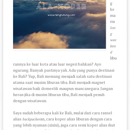
g
ke
ma
rin
lon
g
wee
ken
d
libu
rannya ke luar kota atau luar negeri bahkan? Ayo
ngacung. Banyak pastinya yah. Ada yang punya destinasi
ke Bali? Yup, Bali memang menjadi salah satu destinasi
utama saat musim liburan tiba. Bali menjadi magnet
wisatawan baik domestik maupun mancanegara. Jangan
heran jika di musim liburan tiba, Bali menjadi penuh
dengan wisatawan.
Saya sudah beberapa kali ke Bali, mulai dari cara ransel
alias
an, cara koper alias liburan dengan cara
backpacker
yang lebih nyaman (xixixi), juga cara semi koper alias ikut