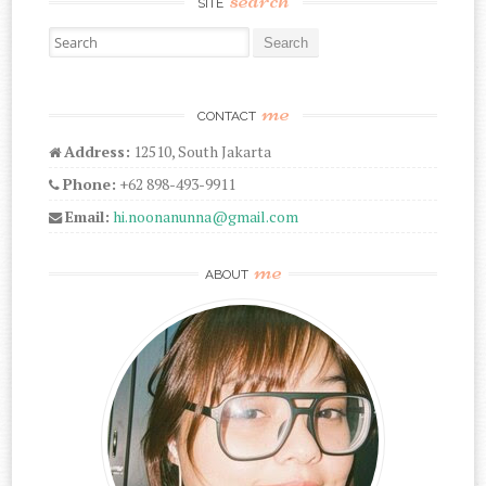
SITE
Search for:
me
CONTACT
Address:
12510, South Jakarta
Phone:
+62 898-493-9911
Email:
hi.noonanunna@gmail.com
me
ABOUT