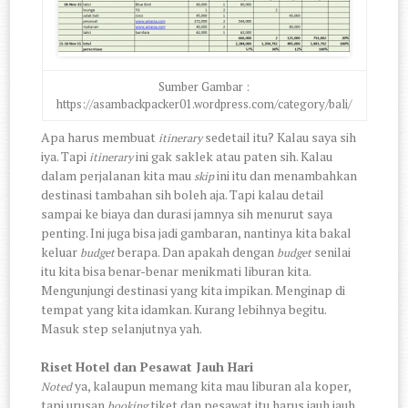
Sumber Gambar :
https://asambackpacker01.wordpress.com/category/bali/
Apa harus membuat
sedetail itu? Kalau saya sih
itinerary
iya. Tapi
ini gak saklek atau paten sih. Kalau
itinerary
dalam perjalanan kita mau
ini itu dan menambahkan
skip
destinasi tambahan sih boleh aja. Tapi kalau detail
sampai ke biaya dan durasi jamnya sih menurut saya
penting. Ini juga bisa jadi gambaran, nantinya kita bakal
keluar
berapa. Dan apakah dengan
senilai
budget
budget
itu kita bisa benar-benar menikmati liburan kita.
Mengunjungi destinasi yang kita impikan. Menginap di
tempat yang kita idamkan. Kurang lebihnya begitu.
Masuk step selanjutnya yah.
Riset
Hotel dan Pesawat Jauh Hari
ya, kalaupun memang kita mau liburan ala koper,
Noted
tapi urusan
tiket dan pesawat itu harus jauh jauh
booking