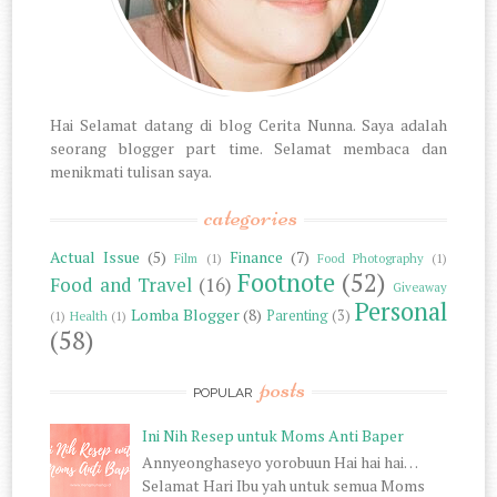
Hai Selamat datang di blog Cerita Nunna. Saya adalah
seorang blogger part time. Selamat membaca dan
menikmati tulisan saya.
categories
Actual Issue
(5)
Finance
(7)
Film
(1)
Food Photography
(1)
Footnote
(52)
Food and Travel
(16)
Giveaway
Personal
Lomba Blogger
(8)
Parenting
(3)
(1)
Health
(1)
(58)
posts
POPULAR
Ini Nih Resep untuk Moms Anti Baper
Annyeonghaseyo yorobuun Hai hai hai…
Selamat Hari Ibu yah untuk semua Moms